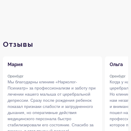
Отзывы
Мария
Ольга
Оренбург
Оренбург
Мы благодарны клинике «Нарколог-
Когда у на
Психиатр» за профессионализм и заботу при
церебраль
лечении нашего малыша от церебральной
Но клиник
депрессии. Сразу после рождения ребенок
нам незам
показал признаки слабости и затрудненного
и внимани
дыхания, но оперативные действия
пошел на 
медицинского персонала быстро
профессио
стабилизировали его состояние. Спасибо за
которое по
помощь в этот трудный период!