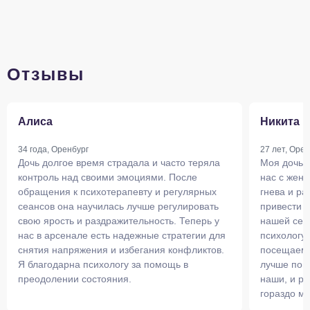
Отзывы
Алиса
Никита
34 года, Оренбург
27 лет, Орен
Дочь долгое время страдала и часто теряла
Моя дочь с
контроль над своими эмоциями. После
нас с жен
обращения к психотерапевту и регулярных
гнева и ра
сеансов она научилась лучше регулировать
привести 
свою ярость и раздражительность. Теперь у
нашей сем
нас в арсенале есть надежные стратегии для
психологу 
снятия напряжения и избегания конфликтов.
посещаем 
Я благодарна психологу за помощь в
лучше пон
преодолении состояния.
наши, и ре
гораздо ми