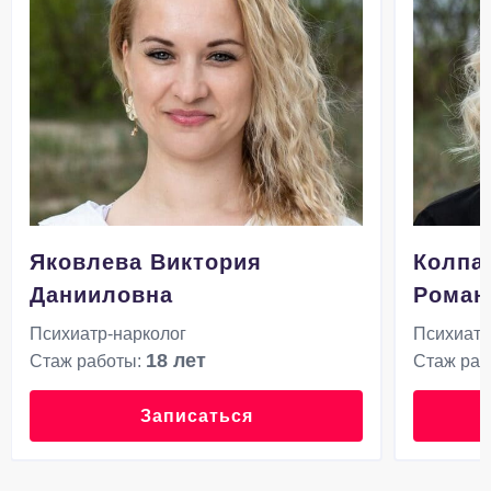
Яковлева Виктория
Колпа
Данииловна
Роман
Психиатр-нарколог
Психиатр
18 лет
Стаж работы:
Стаж раб
Записаться