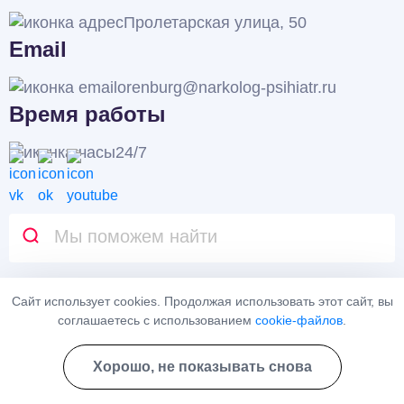
Пролетарская улица, 50
Email
orenburg@narkolog-psihiatr.ru
Время работы
24/7
Навигация
Сайт использует cookies. Продолжая использовать этот сайт, вы
соглашаетесь с использованием
cookie-файлов
.
Врачи
Цены
Контакты
Карта сайта
Хорошо, не показывать снова
Акции