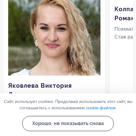
Колпа
Роман
Психиатр
Стаж раб
Яковлева Виктория
Данииловна
Сайт использует cookies. Продолжая использовать этот сайт, вы
Психиатр-нарколог
соглашаетесь с использованием
cookie-файлов
.
18 лет
Стаж работы:
Хорошо, не показывать снова
Записаться