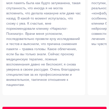
моя память была как будто затуманена, такая
поступки, 
спутанность, что иногда я не могла
реальности
вспомнить, что делала накануне или даже час
«конфабуле
назад. В какой-то момент испугалась, что
особенный
схожу с ума. К счастью, мне
клиники бе
порекомендовали клинику «Нарколог-
нейрохирур
Психиатр». Врачи меня успокоили,
совместно
последовательно провели кучу исследований
лечения. В
и тестов и выяснили, что причина снижения
мы чувству
памяти – травма головы. Какое облегчение,
если бы вы только знали. Сейчас прохожу
медицинскую терапию, ложные
воспоминания давно не беспокоят, я снова
уверена в своем рассудке. Очень благодарна
специалистам за их профессионализм и
внимательное, тактичное отношение к
пациентам.