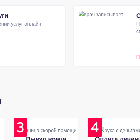
уги
С
нии услуг онлайн
П
с
П
и
Выезд врача
Оплата лечен