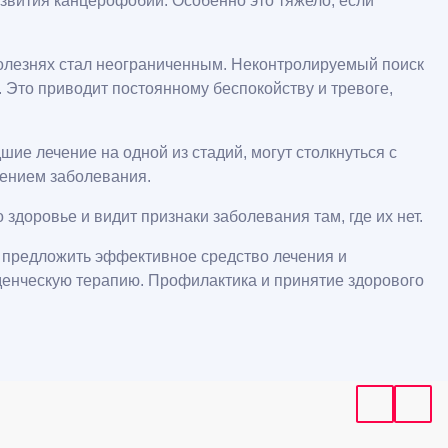
азвития канцерофобии. Особенно это тяжело, если
олезнях стал неограниченным. Неконтролируемый поиск
 Это приводит постоянному беспокойству и тревоге,
е лечение на одной из стадий, могут столкнуться с
вением заболевания.
доровье и видит признаки заболевания там, где их нет.
т предложить эффективное средство лечения и
еденческую терапию. Профилактика и принятие здорового