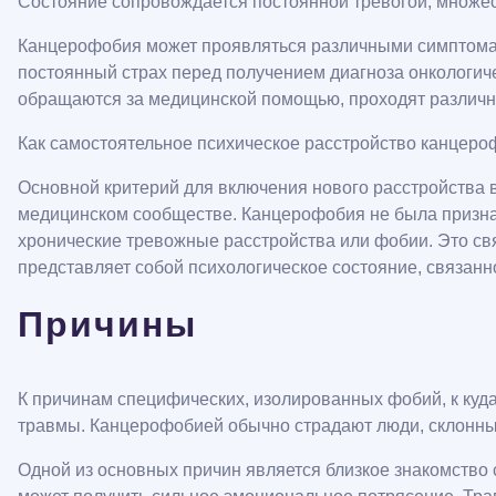
Состояние сопровождается постоянной тревогой, множес
Канцерофобия может проявляться различными симптомам
постоянный страх перед получением диагноза онкологич
обращаются за медицинской помощью, проходят различны
Как самостоятельное психическое расстройство канцеро
Основной критерий для включения нового расстройства в
медицинском сообществе. Канцерофобия не была признана
хронические тревожные расстройства или фобии. Это св
представляет собой психологическое состояние, связанн
Причины
К причинам специфических, изолированных фобий, к куда 
травмы. Канцерофобией обычно страдают люди, склонные
Одной из основных причин является близкое знакомство с