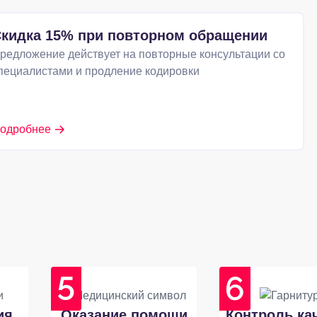
кидка 15% при повторном обращении
редложение действует на повторные консультации со
пециалистами и продление кодировки
одробнее
ия
Оказание помощи
Контроль ка