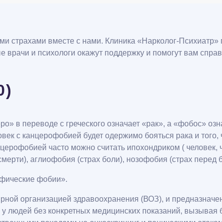
ми страхами вместе с нами. Клиника «Нарколог-Психиатр»
врачи и психологи окажут поддержку и помогут вам спра
0)
» в переводе с греческого означает «рак», а «фобос» озна
век с канцерофобией будет одержимо бояться рака и того, 
нцерофобией часто можно считать ипохондриком ( человек, 
 смерти), аглиофобия (страх боли), нозофобия (страх перед
ифические фобии».
рной организацией здравоохранения (ВОЗ), и предназначе
 у людей без конкретных медицинских показаний, вызывая 