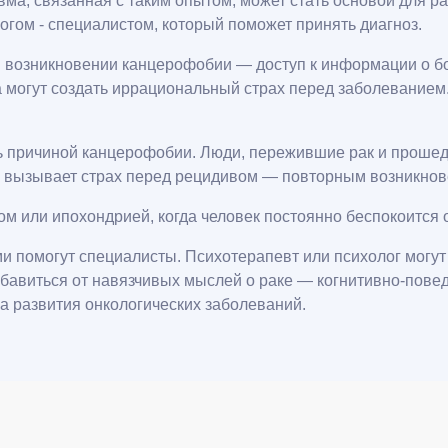
ма, связанная с таким опытом, может стать основой для р
огом - специалистом, который поможет принять диагноз.
в возникновении канцерофобии — доступ к информации о б
а могут создать иррациональный страх перед заболеванием.
 причиной канцерофобии. Люди, пережившие рак и прошедши
е вызывает страх перед рецидивом — повторным возникно
или ипохондрией, когда человек постоянно беспокоится о з
и помогут специалисты. Психотерапевт или психолог могу
избавиться от навязчивых мыслей о раке — когнитивно-пов
а развития онкологических заболеваний.