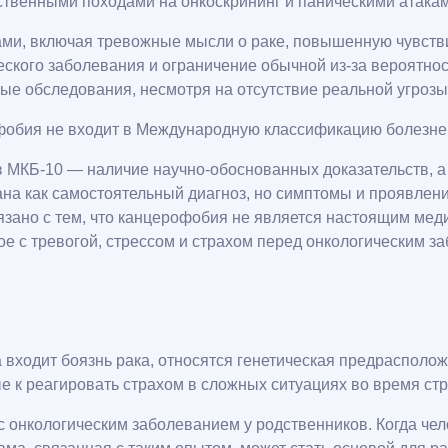
твенными походами на онкоскрининг и паническими атакам
и, включая тревожные мысли о раке, повышенную чувстви
еского заболевания и ограничение обычной из-за вероятно
е обследования, несмотря на отсутствие реальной угрозы
фобия не входит в Международную классификацию болезней
 МКБ-10 — наличие научно-обоснованных доказательств, а 
 как самостоятельный диагноз, но симптомы и проявления 
язано с тем, что канцерофобия не является настоящим мед
ое с тревогой, стрессом и страхом перед онкологическим з
входит боязнь рака, относятся генетическая предрасположе
 к реагировать страхом в сложных ситуациях во время стр
 онкологическим заболеванием у родственников. Когда челов