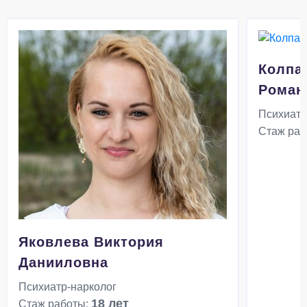
Колпа
Роман
Психиатр
Стаж раб
Яковлева Виктория
Данииловна
Психиатр-нарколог
18 лет
Стаж работы: