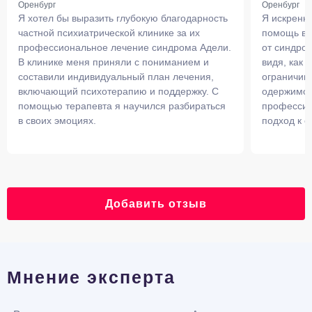
Оренбург
Оренбург
Я хотел бы выразить глубокую благодарность
Я искренне
частной психиатрической клинике за их
помощь в 
профессиональное лечение синдрома Адели.
от синдро
В клинике меня приняли с пониманием и
видя, как 
составили индивидуальный план лечения,
ограничив
включающий психотерапию и поддержку. С
одержимос
помощью терапевта я научился разбираться
профессио
в своих эмоциях.
подход к е
Добавить отзыв
Мнение эксперта