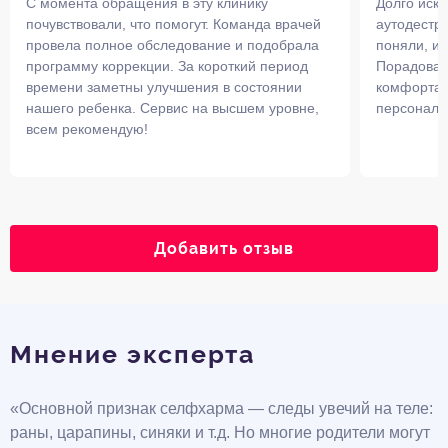
С момента обращения в эту клинику
Долго иска
почувствовали, что помогут. Команда врачей
аутодестру
провела полное обследование и подобрала
поняли, и 
программу коррекции. За короткий период
Порадовал
времени заметны улучшения в состоянии
комфортаб
нашего ребенка. Сервис на высшем уровне,
персонал и
всем рекомендую!
Добавить отзыв
Мнение эксперта
«Основной признак селфхарма — следы увечий на теле:
раны, царапины, синяки и т.д. Но многие родители могут