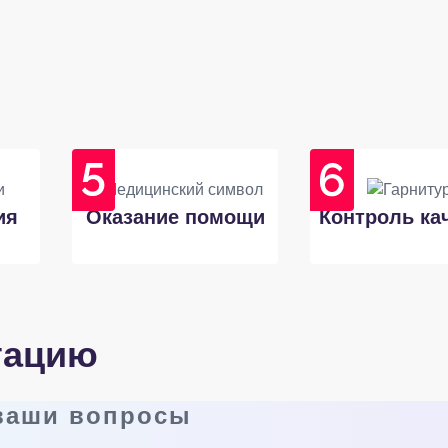
ия
Оказание помощи
Контроль ка
тацию
 ваши вопросы