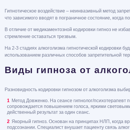
Гипнотическое воздействие – неинвазивный метод запре
что зависимого вводят в пограничное состояние, когда п
В отличие от медикаментозной кодировки гипноз не изб
стремление оставаться трезвым.
На 2-3 стадиях алкоголизма гипнотической кодировки б
использованием различных способов запретительной те
Виды гипноза от алког
Разновидность кодировки гипнозом от алкоголизма выби
Метод Довженко. На сеансе гипнолог/психотерапевт п
сопровождается повышением голоса, яркими световыми 
действенный результат за один сеанс.
Якорный гипноз. Основан на принципах НЛП, когда вр
подсознании. Специалист внушает пациенту связь алко