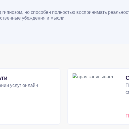
од гипнозом, но способен полностью воспринимать реально
обственные убеждения и мысли.
уги
С
нии услуг онлайн
П
с
П