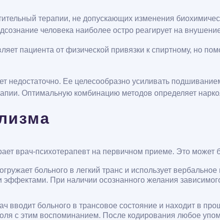
тительный терапии, не допускающих изменения биохимическ
одсознание человека наиболее остро реагирует на внушение
авляет пациента от физической привязки к спиртному, но 
удет недостаточно. Ее целесообразно усиливать подшивани
рапии. Оптимальную комбинацию методов определяет нарко
олизма
рает врач-психотерапевт на первичном приеме. Это может 
огружает больного в легкий транс и использует вербальное
эффектами. При наличии осознанного желания зависимого 
ач вводит больного в трансовое состояние и находит в про
голя с этим воспоминанием. После кодирования любое упом