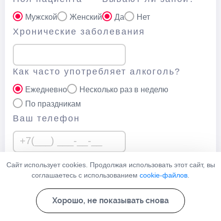
Мужской
Женский
Да
Нет
Хронические заболевания
Как часто употребляет алкоголь?
Ежедневно
Несколько раз в неделю
По праздникам
Ваш телефон
Сайт использует cookies. Продолжая использовать этот сайт, вы
Нажимая кнопку “Отправить” вы соглашаетесь с
политикой
соглашаетесь с использованием
cookie-файлов
.
конфеденциальности
данного сайта
Хорошо, не показывать снова
Узнать стоимость