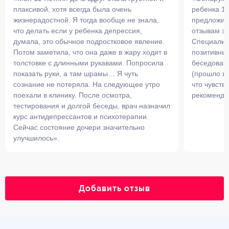
плаксивой, хотя всегда была очень
ребенка 14
жизнерадостной. Я тогда вообще не знала,
предложила
что делать если у ребенка депрессия,
отзывам з
думала, это обычное подростковое явление.
Специалис
Потом заметила, что она даже в жару ходит в
позитивны
толстовке с длинными рукавами. Попросила
беседовать
показать руки, а там шрамы… Я чуть
(прошло вс
сознание не потеряла. На следующее утро
что чувств
поехали в клинику. После осмотра,
рекоменду
тестирования и долгой беседы, врач назначил
курс антидепрессантов и психотерапии.
Сейчас состояние дочери значительно
улучшилось».
Добавить отзыв