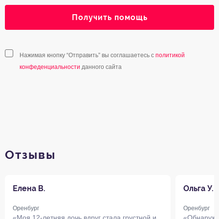
Получить помощь
Нажимая кнопку “Отправить” вы соглашаетесь с
политикой
конфеденциальности
данного сайта
Отзывы
Елена В.
Ольга У.
Оренбург
Оренбург
«Моя 12-летняя дочь вдруг стала грустной и
«Обнаружи