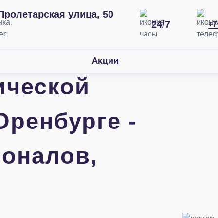
Пролетарская улица, 50
24/7
+7
Акции
ической
Оренбурге -
оналов,