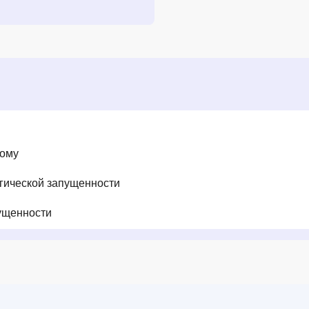
дому
огической запущенности
ущенности