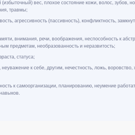
(избыточный) вес, плохое состояние кожи, волос, зубов, н
ния, травмы;
сть, агрессивность (пассивность), конфликтность, замкнут
мяти, внимания, речи, воображения, неспособность к абст
зным предметам, необразованность и неразвитость;
раста, статуса;
еуважение к себе, другим, нечестность, ложь, воровство, х
обность к самоорганизации, планированию, неумение работат
 навыков.