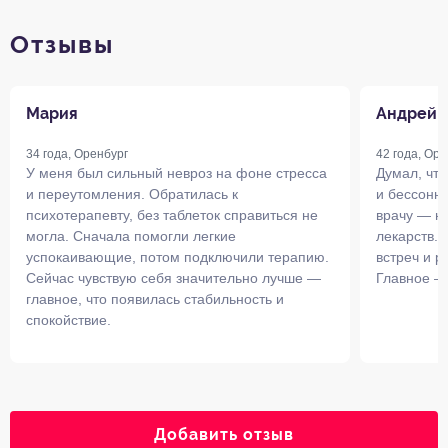
Отзывы
Мария
Андрей
34 года, Оренбург
42 года, Оре
У меня был сильный невроз на фоне стресса
Думал, что
и переутомления. Обратилась к
и бессонни
психотерапевту, без таблеток справиться не
врачу — на
могла. Сначала помогли легкие
лекарств. 
успокаивающие, потом подключили терапию.
встреч и р
Сейчас чувствую себя значительно лучше —
Главное —
главное, что появилась стабильность и
спокойствие.
Добавить отзыв