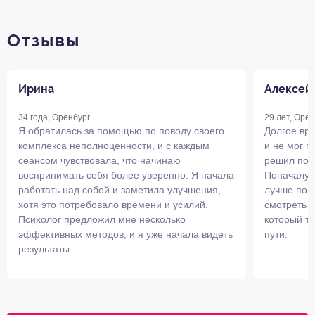
Отзывы
Ирина
Алексей
34 года, Оренбург
29 лет, Орен
Я обратилась за помощью по поводу своего
Долгое вре
комплекса неполноценности, и с каждым
и не мог п
сеансом чувствовала, что начинаю
решил поп
воспринимать себя более уверенно. Я начала
Поначалу б
работать над собой и заметила улучшения,
лучше пони
хотя это потребовало времени и усилий.
смотреть н
Психолог предложил мне несколько
который тр
эффективных методов, и я уже начала видеть
пути.
результаты.