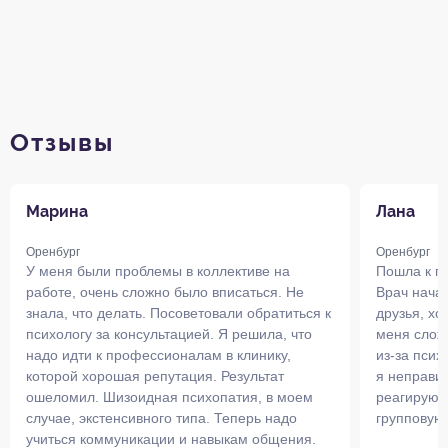
Отзывы
Марина
Лана
Оренбург
Оренбург
У меня были проблемы в коллективе на
Пошла к пс
работе, очень сложно было вписаться. Не
Врач начал
знала, что делать. Посоветовали обратиться к
друзья, хо
психологу за консультацией. Я решила, что
меня слож
надо идти к профессионалам в клинику,
из-за псих
которой хорошая репутация. Результат
я неправи
ошеломил. Шизоидная психопатия, в моем
реагирую 
случае, экстенсивного типа. Теперь надо
групповую 
учиться коммуникации и навыкам общения.