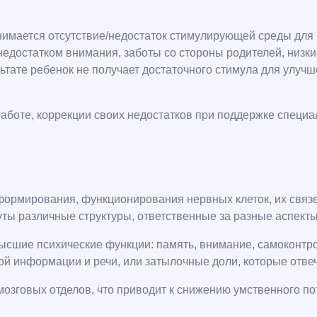
нимается отсутствие/недостаток стимулирующей среды для 
едостатком внимания, заботы со стороны родителей, низки
льтате ребенок не получает достаточного стимула для улуч
боте, коррекции своих недостатков при поддержке специал
формирования, функционирования нервных клеток, их связе
ты различные структуры, ответственные за разные аспекты
ысшие психические функции: память, внимание, самоконтр
ой информации и речи, или затылочные доли, которые отвеч
озговых отделов, что приводит к снижению умственного по