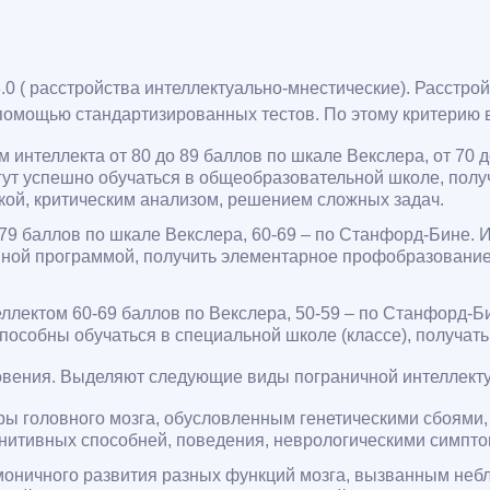
.0 ( расстройства интеллектуально-мнестические). Расстро
 помощью стандартизированных тестов. По этому критерию
м интеллекта от 80 до 89 баллов по шкале Векслера, от 70
гут успешно обучаться в общеобразовательной школе, пол
ой, критическим анализом, решением сложных задач.
79 баллов по шкале Векслера, 60-69 – по Станфорд-Бине. 
нной программой, получить элементарное профобразование
ллектом 60-69 баллов по Векслера, 50-59 – по Станфорд-Бин
Способны обучаться в специальной школе (классе), получа
овения. Выделяют следующие виды пограничной интеллекту
ры головного мозга, обусловленным генетическими сбоями,
итивных способней, поведения, неврологическими симптом
моничного развития разных функций мозга, вызванным неб