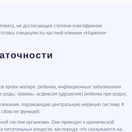
еллекта, не достигающее степени олигофрении
 готовы специалисты частной клиники «Нарколог-
аточности
уппе крови матери, ребенка, инфекционные заболевания
е роды, травмы, асфиксия (удушение) ребенка при родах;
болевания, поражающие центральную нервную систему. К
 сбою ее функций;
ной систем организма. Они приводят к хронической
а питательных веществ, кислорода, что сказывается на