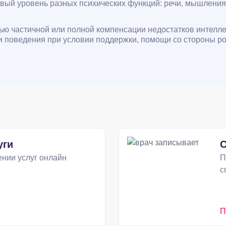
ковый уровень разных психических функций: речи, мышлен
 частичной или полной компенсации недостатков интеллект
оведения при условии поддержки, помощи со стороны род
уги
С
нии услуг онлайн
П
с
П