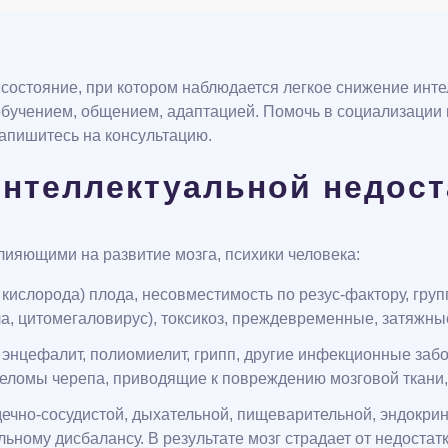
 состояние, при котором наблюдается легкое снижение инт
 обучением, общением, адаптацией. Помочь в социализации
апишитесь на консультацию.
нтеллектуальной недост
ияющими на развитие мозга, психики человека:
к кислорода) плода, несовместимость по резус-фактору, гр
а, цитомегаловирус), токсикоз, преждевременные, затяжны
 энцефалит, полиомиелит, грипп, другие инфекционные за
реломы черепа, приводящие к повреждению мозговой ткани,
ечно-сосудистой, дыхательной, пищеварительной, эндокрин
ному дисбалансу. В результате мозг страдает от недостатк