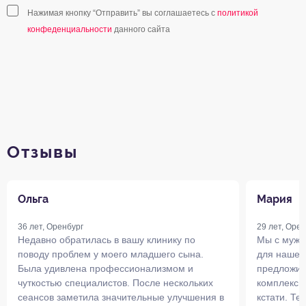
Нажимая кнопку “Отправить” вы соглашаетесь с
политикой
конфеденциальности
данного сайта
Отзывы
Ольга
Мария
36 лет, Оренбург
29 лет, Орен
Недавно обратилась в вашу клинику по
Мы с муже
поводу проблем у моего младшего сына.
для нашей
Была удивлена профессионализмом и
предложил
чуткостью специалистов. После нескольких
комплексну
сеансов заметила значительные улучшения в
кстати. Те