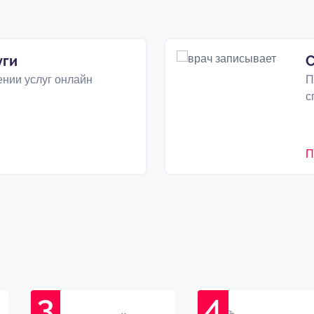
уги
С
нии услуг онлайн
П
с
П