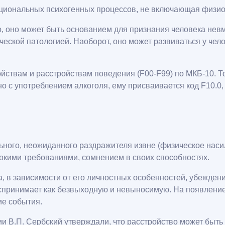
оциональных психогенных процессов, не включающая физи
о, оно может быть основанием для признания человека нев
ической патологией. Наоборот, оно может развиваться у чел
йствам и расстройствам поведения (F00-F99) по МКБ-10. То
о с употреблением алкоголя, ему присваивается код F10.0,
ного, неожиданного раздражителя извне (физическое насил
сокими требованиями, сомнением в своих способностях.
, в зависимости от его личностных особенностей, убежден
спринимает как безвыходную и невыносимую. На появление
ие события.
и В.П. Сербский утверждали, что расстройство может быть 