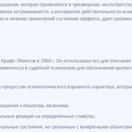
рушение, которое проявляется в чрезмерном, несоответств
ловека затуманивается, а восприятие действительности ис
е и лечение проявлений состояния аффекта, дают рекоменд
рафт-Эбингом в 1868 г. Он использовал его для описания
рименяться в судебной психиатрии для обозначения кратко
процессам психопатического взрывного характера, которые
ношения к объектам, явлениям;
альные реакции на определенные стимулы;
альные состояния, не связанные с конкретными объектами