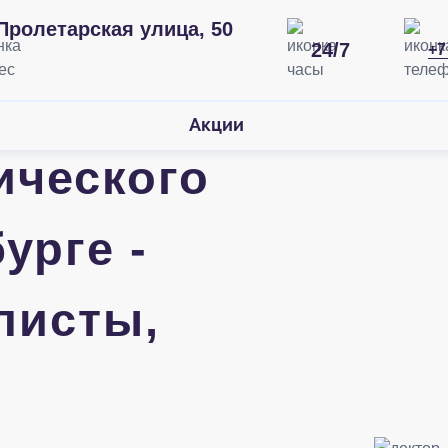
Пролетарская улица, 50
24/7
+7
Акции
ического
урге -
листы,